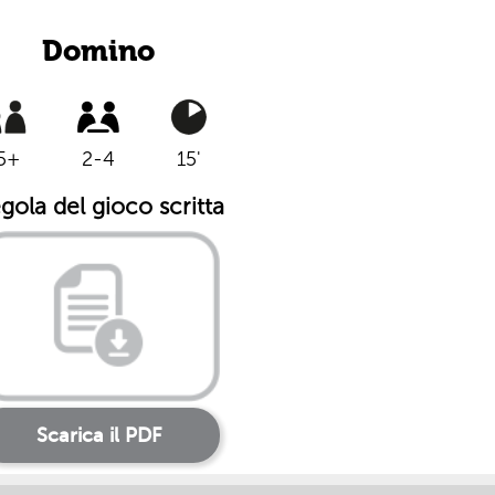
Domino
5+
2-4
15'
gola del gioco scritta
Scarica il PDF