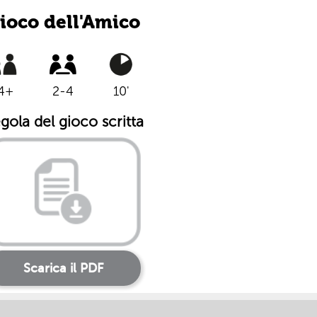
ioco dell'Amico
4+
2-4
10'
gola del gioco scritta
Scarica il PDF