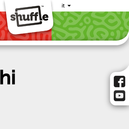
it
hi