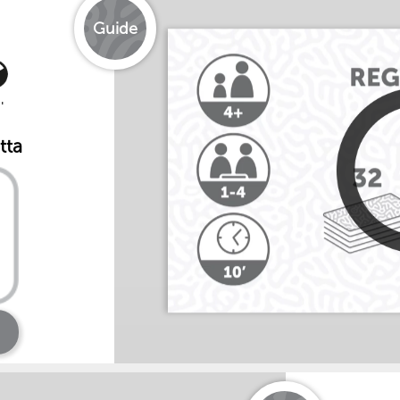
Guide
'
tta