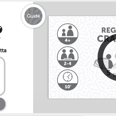
Guide
'
tta