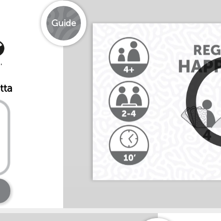
Guide
'
tta