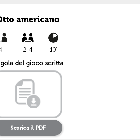
Otto americano
4+
2-4
10'
gola del gioco scritta
Scarica il PDF