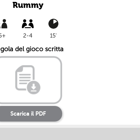
Rummy
5+
2-4
15'
gola del gioco scritta
Scarica il PDF