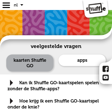
nl
spellen
spelregels
waar te koop
faq
veelgestelde vragen
kaarten Shuffle
apps
GO
Kan ik Shuffle GO-kaartspelen spelen
zonder de Shuffle-apps?
Hoe krijg ik een Shuffle GO-kaartspel
onder de knie?